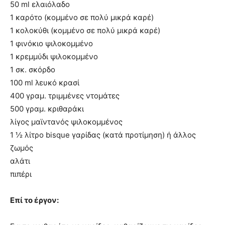
50 ml ελαιόλαδο
1 καρότο (κομμένο σε πολύ μικρά καρέ)
1 κολοκύθι (κομμένο σε πολύ μικρά καρέ)
1 φινόκιο ψιλοκομμένο
1 κρεμμύδι ψιλοκομμένο
1 σκ. σκόρδο
100 ml λευκό κρασί
400 γραμ. τριμμένες ντομάτες
500 γραμ. κριθαράκι
λίγος μαϊντανός ψιλοκομμένος
1 ½ λίτρο bisque γαρίδας (κατά προτίμηση) ή άλλος
ζωμός
αλάτι
πιπέρι
Επί το έργον: