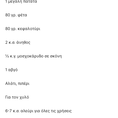
1 μεγάλη πατάτα
80 γρ. φέτα
80 γρ. κεφαλοτύρι
2 κ.σ. άνηθος
½ κ.γ. μοσχοκάρυδο σε σκόνη
1 αβγό
Αλάτι, πιπέρι
Για τον χυλό
6-7 κ.σ. αλεύρι για όλες τις χρήσεις