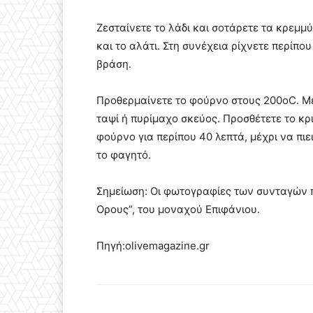
Ζεσταίνετε το λάδι και σοτάρετε τα κρεμμ
και το αλάτι. Στη συνέχεια ρίχνετε περίπο
βράση.
Προθερμαίνετε το φούρνο στους 200οC. Μ
ταψί ή πυρίμαχο σκεύος. Προσθέτετε το κρι
φούρνο για περίπου 40 λεπτά, μέχρι να πιε
το φαγητό.
Σημείωση: Οι φωτογραφίες των συνταγών π
Ορους”, του μοναχού Επιφάνιου.
Πηγή:olivemagazine.gr