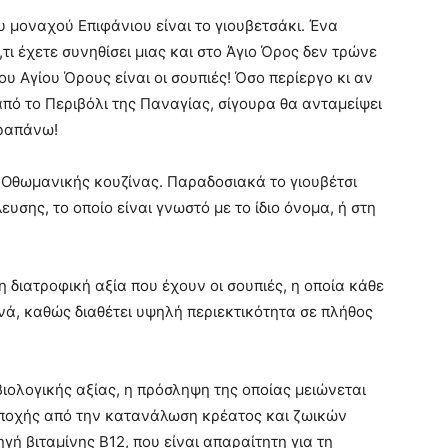
υ μοναχού Επιφάνιου είναι το γιουβετσάκι. Ένα
τι έχετε συνηθίσει μιας και στο Άγιο Όρος δεν τρώνε
ου Αγίου Όρους είναι οι σουπιές! Όσο περίεργο κι αν
πό το Περιβόλι της Παναγίας, σίγουρα θα ανταμείψει
αραπάνω!
ης Οθωμανικής κουζίνας. Παραδοσιακά το γιουβέτσι
υσης, το οποίο είναι γνωστό με το ίδιο όνομα, ή στη
η διατροφική αξία που έχουν οι σουπιές, η οποία κάθε
ά, καθώς διαθέτει υψηλή περιεκτικότητα σε πλήθος
ιολογικής αξίας, η πρόσληψη της οποίας μειώνεται
 αποχής από την κατανάλωση κρέατος και ζωικών
γή βιταμίνης Β12, που είναι απαραίτητη για τη