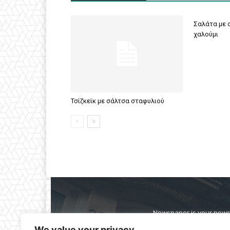
Σαλάτα με σ
χαλούμι
Τσίζκεϊκ με σάλτσα σταφυλιού
Newspaper is your news,
straight from the ente
We value your privacy