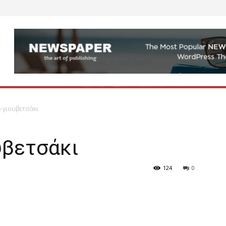
ο γιουβετσάκι
υβετσάκι
124
0