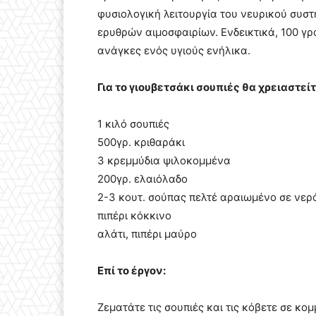
φυσιολογική λειτουργία του νευρικού συσ
ερυθρών αιμοσφαιρίων. Ενδεικτικά, 100 γ
ανάγκες ενός υγιούς ενήλικα.
Για το γιουβετσάκι σουπιές θα χρειαστεί
1 κιλό σουπιές
500γρ. κριθαράκι
3 κρεμμύδια ψιλοκομμένα
200γρ. ελαιόλαδο
2-3 κουτ. σούπας πελτέ αραιωμένο σε νερ
πιπέρι κόκκινο
αλάτι, πιπέρι μαύρο
Επί το έργον:
Ζεματάτε τις σουπιές και τις κόβετε σε κο