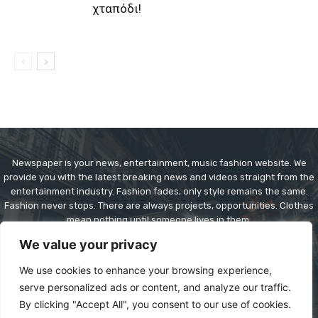
χταπόδι!
Newspaper is your news, entertainment, music fashion website. We
provide you with the latest breaking news and videos straight from the
entertainment industry. Fashion fades, only style remains the same.
Fashion never stops. There are always projects, opportunities. Clothes
mean nothing until someone lives in them.
We value your privacy
Contact us:
contact@yoursite.com
We use cookies to enhance your browsing experience,
serve personalized ads or content, and analyze our traffic.
By clicking "Accept All", you consent to our use of cookies.