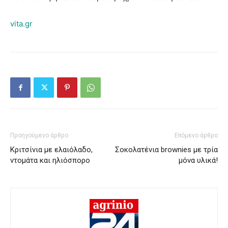
vita.gr
Προηγούμενο άρθρο
Επόμενο άρθρο
Κριτσίνια με ελαιόλαδο,
Σοκολατένια brownies με τρία
ντομάτα και ηλιόσπορο
μόνα υλικά!