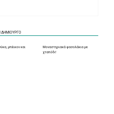
Ν ΔΗΜΙΟΥΡΓΟ
ύκα, μπέικον και
Μοναστηριακά φασολάκια με
χταπόδι!