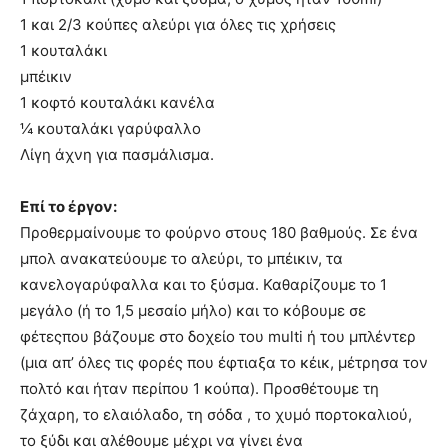
1 και 2/3 κούπες αλεύρι για όλες τις χρήσεις
1 κουταλάκι
μπέικιν
1 κοφτό κουταλάκι κανέλα
¼ κουταλάκι γαρύφαλλο
Λίγη άχνη για πασμάλισμα.
Επί το έργον:
Προθερμαίνουμε το φούρνο στους 180 βαθμούς. Σε ένα
μπολ ανακατεύουμε το αλεύρι, το μπέικιν, τα
κανελογαρύφαλλα και το ξύσμα. Καθαρίζουμε το 1
μεγάλο (ή το 1,5 μεσαίο μήλο) και το κόβουμε σε
φέτεςπου βάζουμε στο δοχείο του multi ή του μπλέντερ
(μια απ’ όλες τις φορές που έφτιαξα το κέικ, μέτρησα τον
πολτό και ήταν περίπου 1 κούπα). Προσθέτουμε τη
ζάχαρη, το ελαιόλαδο, τη σόδα , το χυμό πορτοκαλιού,
το ξύδι και αλέθουμε μέχρι να γίνει ένα