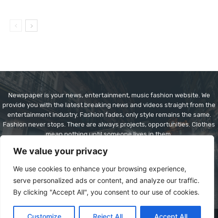
Newspaper is your news, entertainment, music fashion website. We
provide you with the latest breaking news and videos straight from the
entertainment industry. Fashion fades, only style remains the same.
Fashion never stops. There are always projects, opportunities. Clothes
mean nothing until someone lives in them.
We value your privacy
Contact us:
contact@yoursite.com
We use cookies to enhance your browsing experience,
serve personalized ads or content, and analyze our traffic.
By clicking "Accept All", you consent to our use of cookies.
Customize
Reject All
Accept All
© Copyright - Newspaper WordPress Theme by TagDiv