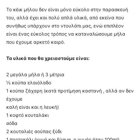
Το κέικ μήλου δεν είναι μόνο εύκολο στην παρασκευή
του, αλλά έχει και πολύ απλά υλικά, από εκείνα που
συνήθως υπάρχουν στο ντουλάπι μας, ενώ επιπλέον
είναι ένας εύκολος τρόπος να καταναλώσουμε μήλα
που έχουμε αρκετό καιρό.
Τα υλικά που θα χρειαστούμε είναι:
2 μεγάλα μήλα ή 3 μέτρια
½ κούπα ελαιόλαδο
1 κούπα ζάχαρη (κατά προτίμηση καστανή , αλλά αν δεν
έχουμε
καλή είναι και η λευκή)
1 κοφτό κουταλάκι
σόδα
2 κουταλιές σούπας ξύδι
1 πορτοκάλι (χυμό και ξύσμα, ο χυμός ήταν 100ml)