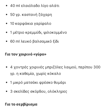
40 ml ελαιόλαδο λίγο αλάτι
50 γρ. καστανή ζάχαρη
10 καρφάκια γαρίφαλο
1 μέτριο κρεμμύδι, ψιλοκομμένο
60 ml λευκό βαλσαμικό ξίδι
Για τον χοιρινό «γύρο»
4 χοντρές χοιρινές μπριζόλες λαιμού, περίπου 300
γρ. η καθεμία, χωρίς κόκαλο
1 μικρό ματσάκι φρέσκο θυμάρι
3 σκελίδες σκόρδου, ολόκληρες
Για το σερβίρισμα