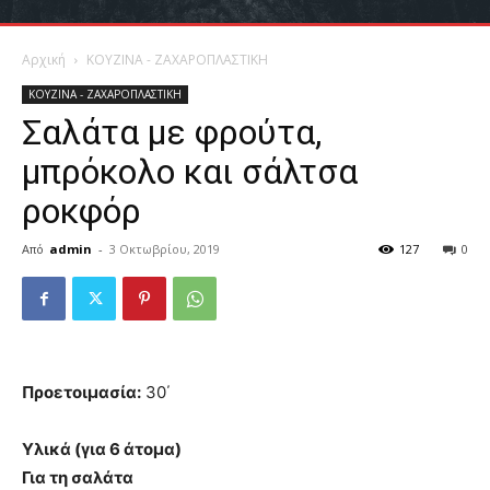
Αρχική
ΚΟΥΖΙΝΑ - ΖΑΧΑΡΟΠΛΑΣΤΙΚΗ
ΚΟΥΖΙΝΑ - ΖΑΧΑΡΟΠΛΑΣΤΙΚΗ
Σαλάτα με φρούτα,
μπρόκολο και σάλτσα
ροκφόρ
Από
admin
-
3 Οκτωβρίου, 2019
127
0
Προετοιμασία:
30΄
Υλικά (για 6 άτομα)
Για τη σαλάτα