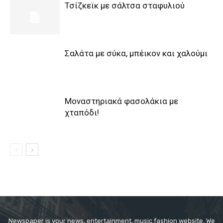
Τσίζκεϊκ με σάλτσα σταφυλιού
Σαλάτα με σύκα, μπέικον και χαλούμι
Μοναστηριακά φασολάκια με
χταπόδι!
Newspaper is your news, entertainment, music fashion website. We