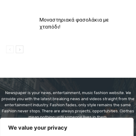
Μοναστηριακά φασολάκια με
χταπόδι!
Newspaper is your news, entertainment, music fashion website. We
provide you with the latest breaking news and videos straight from the
entertainment industry. Fashion fades, only style remains the same.
Fashion never stops. There are always projects, opportunities. Clothes
mean nothing until someone lives in them.
We value your privacy
Contact us:
contact@yoursite.com