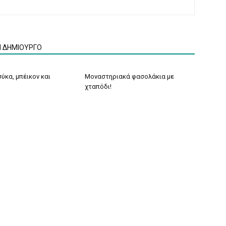
Ν ΔΗΜΙΟΥΡΓΟ
ύκα, μπέικον και
Μοναστηριακά φασολάκια με
χταπόδι!