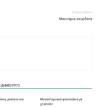
Επόμενο άρθρο
Μανιτάρια σκορδάτα
Ν ΔΗΜΙΟΥΡΓΟ
ύκα, μπέικον και
Μοναστηριακά φασολάκια με
χταπόδι!