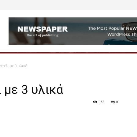
τέλι με 3 υλικά
 με 3 υλικά
132
0