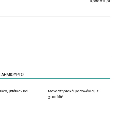
κρασοτύρι
Ν ΔΗΜΙΟΥΡΓΟ
ύκα, μπέικον και
Μοναστηριακά φασολάκια με
χταπόδι!