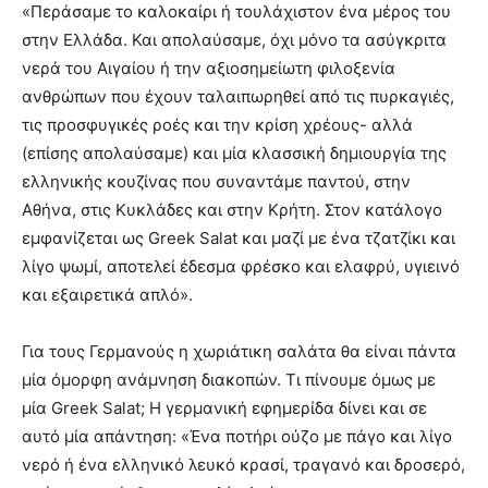
«Περάσαμε το καλοκαίρι ή τουλάχιστον ένα μέρος του
στην Ελλάδα. Και απολαύσαμε, όχι μόνο τα ασύγκριτα
νερά του Αιγαίου ή την αξιοσημείωτη φιλοξενία
ανθρώπων που έχουν ταλαιπωρηθεί από τις πυρκαγιές,
τις προσφυγικές ροές και την κρίση χρέους- αλλά
(επίσης απολαύσαμε) και μία κλασσική δημιουργία της
ελληνικής κουζίνας που συναντάμε παντού, στην
Αθήνα, στις Κυκλάδες και στην Κρήτη. Στον κατάλογο
εμφανίζεται ως Greek Salat και μαζί με ένα τζατζίκι και
λίγο ψωμί, αποτελεί έδεσμα φρέσκο και ελαφρύ, υγιεινό
και εξαιρετικά απλό».
Για τους Γερμανούς η χωριάτικη σαλάτα θα είναι πάντα
μία όμορφη ανάμνηση διακοπών. Τι πίνουμε όμως με
μία Greek Salat; H γερμανική εφημερίδα δίνει και σε
αυτό μία απάντηση: «Ένα ποτήρι ούζο με πάγο και λίγο
νερό ή ένα ελληνικό λευκό κρασί, τραγανό και δροσερό,