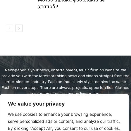
χταπόδι!
Newspaper is your news, entertainment, music fashion website. We
provide you with the latest breaking news and videos straight from the
entertainment industry. Fashion fades, only style remains the same.
Fashion never stops. There are always projects, opportunities. Clothes
mean nothing until someone lives in them.
We value your privacy
Contact us:
contact@yoursite.com
We use cookies to enhance your browsing experience,
serve personalized ads or content, and analyze our traffic.
By clicking "Accept All", you consent to our use of cookies.