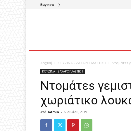
Buy now
Αρχική
ΚΟΥΖΙΝΑ - ΖΑΧΑΡΟΠΛΑΣΤΙΚΗ
Ντομάτεs γ
ΚΟΥΖΙΝΑ - ΖΑΧΑΡΟΠΛΑΣΤΙΚΗ
Ντομάτεs γεμιστ
χωριάτικο λουκά
Από
admin
-
6 Ιουλίου, 2019