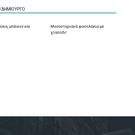
Ν ΔΗΜΙΟΥΡΓΟ
ύκα, μπέικον και
Μοναστηριακά φασολάκια με
χταπόδι!