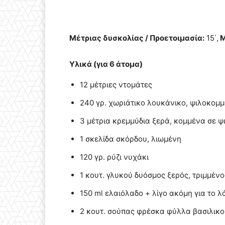
Μέτριας δυσκολίας / Προετοιμασία:
15΄,
Μ
Υλικά (για 6 άτομα)
12 μέτριες ντομάτες
240 γρ. χωριάτικο λουκάνικο, ψιλοκομ
3 μέτρια κρεμμύδια ξερά, κομμένα σε ψ
1 σκελίδα σκόρδου, λιωμένη
120 γρ. ρύζι νυχάκι
1 κουτ. γλυκού δυόσμος ξερός, τριμμένο
150 ml ελαιόλαδο + λίγο ακόμη για το 
2 κουτ. σούπας φρέσκα φύλλα βασιλικο