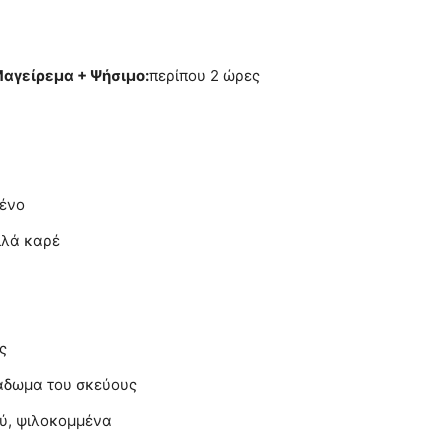
αγείρεμα + Ψήσιμο:
περίπου 2 ώρες
μένο
ιλά καρέ
ς
λάδωμα του σκεύους
ύ, ψιλοκομμένα