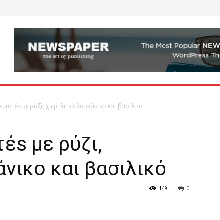
εμιστέs με ρύζι, χωριάτικο λουκάνικο και βασιλικό
έs με ρύζι,
νικο και βασιλικό
149
0