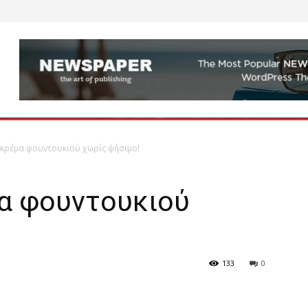
κρέμα φουντουκιού χωρίς ψήσιμο!
α φουντουκιού
133
0