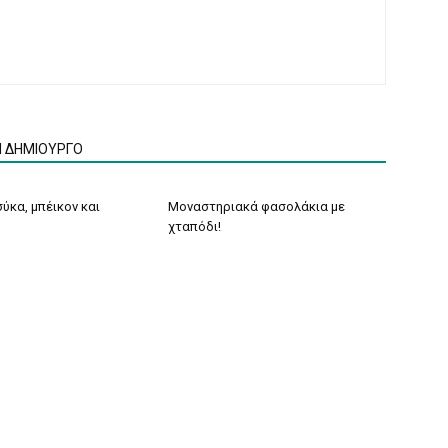
Ν ΔΗΜΙΟΥΡΓΟ
ύκα, μπέικον και
Μοναστηριακά φασολάκια με
χταπόδι!