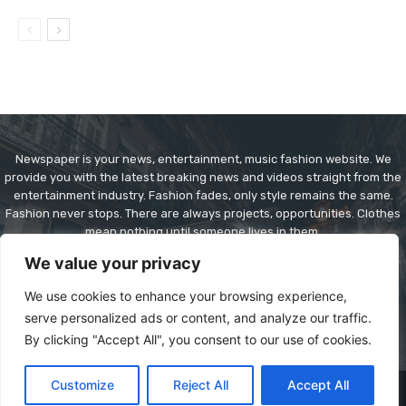
Newspaper is your news, entertainment, music fashion website. We
provide you with the latest breaking news and videos straight from the
entertainment industry. Fashion fades, only style remains the same.
Fashion never stops. There are always projects, opportunities. Clothes
mean nothing until someone lives in them.
We value your privacy
Contact us:
contact@yoursite.com
We use cookies to enhance your browsing experience,
serve personalized ads or content, and analyze our traffic.
By clicking "Accept All", you consent to our use of cookies.
Customize
Reject All
Accept All
© Copyright - Newspaper WordPress Theme by TagDiv