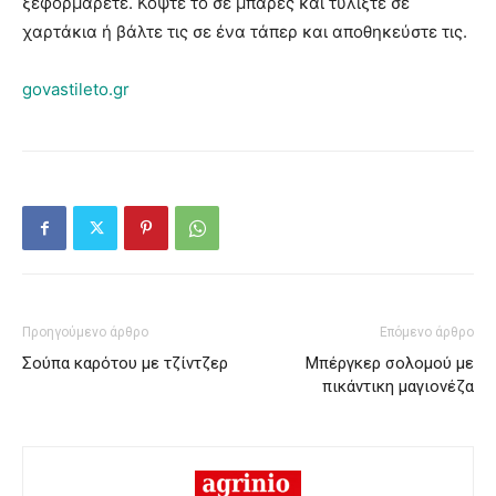
ξεφορμάρετε. Κόψτε το σε μπάρες και τυλίξτε σε
χαρτάκια ή βάλτε τις σε ένα τάπερ και αποθηκεύστε τις.
govastileto.gr
Προηγούμενο άρθρο
Επόμενο άρθρο
Σούπα καρότου με τζίντζερ
Μπέργκερ σολομού με
πικάντικη μαγιονέζα