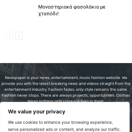
Μοναστηριακά φασολάκια με
χταπόδι!
Newspaper is your news, entertainment, music fashion website. We
provide you with the latest breaking news and videos straight from the
entertainment industry. Fashion fades, only style remains the same.
Fashion never stops. There are always projects, opportunities. Clothes
mean nothing until someone lives in them.
We value your privacy
Contact us:
contact@yoursite.com
We use cookies to enhance your browsing experience,
serve personalized ads or content, and analyze our traffic.