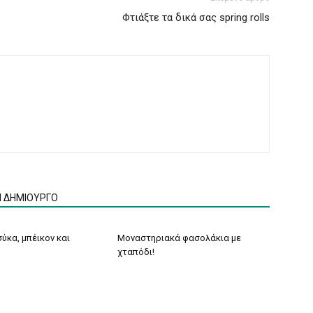
Φτιάξτε τα δικά σας spring rolls
Ν ΔΗΜΙΟΥΡΓΟ
ύκα, μπέικον και
Μοναστηριακά φασολάκια με
χταπόδι!