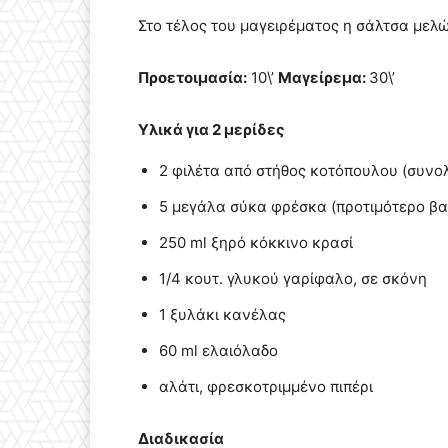
Σ
το τέλος του μαγειρέματος η σάλτσα μελών
Προετοιμασία:
10\’
Μαγείρεμα:
30\’
Υλικά για 2 μερίδες
2 φιλέτα από στήθος κοτόπουλου (συνολ
5 μεγάλα σύκα φρέσκα (προτιμότερο βα
250 ml ξηρό κόκκινο κρασί
1/4 κουτ. γλυκού γαρίφαλο, σε σκόνη
1 ξυλάκι κανέλας
60 ml ελαιόλαδο
αλάτι, φρεσκοτριμμένο πιπέρι
Διαδικασία