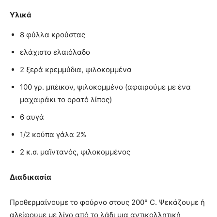
Υλικά
8 φύλλα κρούστας
ελάχιστο ελαιόλαδο
2 ξερά κρεμμύδια, ψιλοκομμένα
100 γρ. μπέικον, ψιλοκομμένο (αφαιρούμε με ένα
μαχαιράκι το ορατό λίπος)
6 αυγά
1/2 κούπα γάλα 2%
2 κ.σ. μαϊντανός, ψιλοκομμένος
Διαδικασία
Προθερμαίνουμε το φούρνο στους 200° C. Ψεκάζουμε ή
αλείφουμε με λίγο από το λάδι μια αντικολλητική