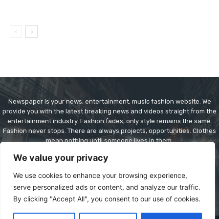
Newspaper is your news, entertainment, music fashion website. We
provide you with the latest breaking news and videos straight from the
entertainment industry. Fashion fades, only style remains the same.
Fashion never stops. There are always projects, opportunities. Clothes
mean nothing until someone lives in them.
We value your privacy
Contact us:
contact@yoursite.com
We use cookies to enhance your browsing experience,
serve personalized ads or content, and analyze our traffic.
By clicking "Accept All", you consent to our use of cookies.