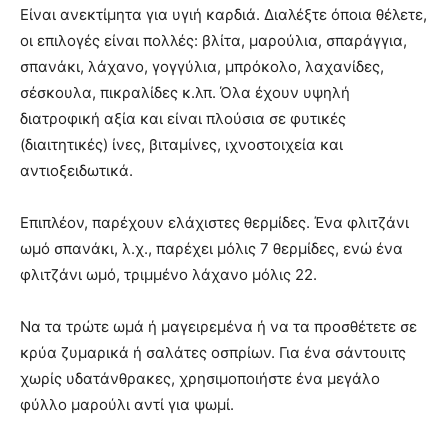
Είναι ανεκτίμητα για υγιή καρδιά. Διαλέξτε όποια θέλετε,
οι επιλογές είναι πολλές: βλίτα, μαρούλια, σπαράγγια,
σπανάκι, λάχανο, γογγύλια, μπρόκολο, λαχανίδες,
σέσκουλα, πικραλίδες κ.λπ. Όλα έχουν υψηλή
διατροφική αξία και είναι πλούσια σε φυτικές
(διαιτητικές) ίνες, βιταμίνες, ιχνοστοιχεία και
αντιοξειδωτικά.
Επιπλέον, παρέχουν ελάχιστες θερμίδες. Ένα φλιτζάνι
ωμό σπανάκι, λ.χ., παρέχει μόλις 7 θερμίδες, ενώ ένα
φλιτζάνι ωμό, τριμμένο λάχανο μόλις 22.
Να τα τρώτε ωμά ή μαγειρεμένα ή να τα προσθέτετε σε
κρύα ζυμαρικά ή σαλάτες οσπρίων. Για ένα σάντουιτς
χωρίς υδατάνθρακες, χρησιμοποιήστε ένα μεγάλο
φύλλο μαρούλι αντί για ψωμί.