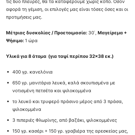
τις δύο πλευρές, θα τα καταφέρουμε χωρίς κόπο. Οσον
αφορά τη γέμιση, οι επιλογές μας είναι τόσες όσες και οι
προτιμήσεις μας.
Μέτριας δυσκολίας / Προετοιμασία:
30΄,
Μαγείρεμα +
Ψήσιμο:
1 ώρα
Υλικά για 8 άτομα (για ταψί περίπου 32×38 εκ.)
400 γρ. κανελόνια
650 γρ. μανιτάρια λευκά, καλά σκουπισμένα με
νοτισμένη πετσέτα και ψιλοκομμένα
το λευκό και τρυφερό πράσινο μέρος από 3 πράσα,
ψιλοκομμένα
3 πιπεριές Φλωρίνης, από βαζάκι, ψιλοκομμένες
150 γρ. κασέρι + 150 γρ. γραβιέρα της αρεσκείας μας,