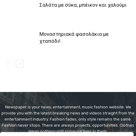
Σαλάτα με σύκα, μπέικον και χαλούμι
Μοναστηριακά φασολάκια με
χταπόδι!
Newspaper is your news, entertainment, music fashion website. We
provide you with the latest breaking news and videos straight from the
entertainment industry. Fashion fades, only style remains the same.
Fashion never stops. There are always projects, opportunities. Clothes
mean nothing until someone lives in them.