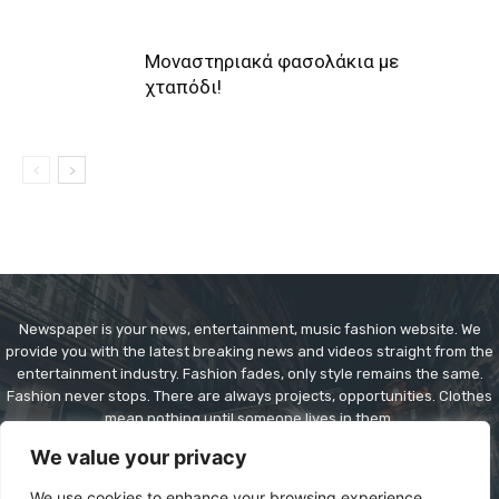
Μοναστηριακά φασολάκια με
χταπόδι!
Newspaper is your news, entertainment, music fashion website. We
provide you with the latest breaking news and videos straight from the
entertainment industry. Fashion fades, only style remains the same.
Fashion never stops. There are always projects, opportunities. Clothes
mean nothing until someone lives in them.
We value your privacy
Contact us:
contact@yoursite.com
We use cookies to enhance your browsing experience,