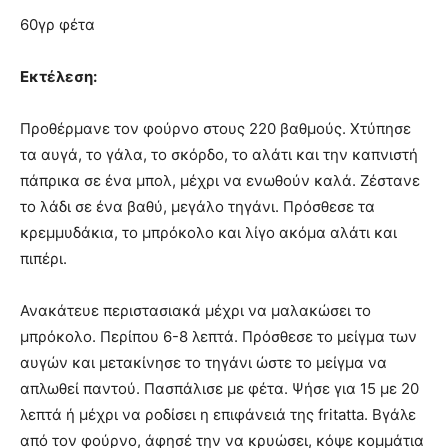
60γρ φέτα
Εκτέλεση:
Προθέρμανε τον φούρνο στους 220 βαθμούς. Χτύπησε
τα αυγά, το γάλα, το σκόρδο, το αλάτι και την καπνιστή
πάπρικα σε ένα μπολ, μέχρι να ενωθούν καλά. Ζέστανε
το λάδι σε ένα βαθύ, μεγάλο τηγάνι. Πρόσθεσε τα
κρεμμυδάκια, το μπρόκολο και λίγο ακόμα αλάτι και
πιπέρι.
Ανακάτευε περιστασιακά μέχρι να μαλακώσει το
μπρόκολο. Περίπου 6-8 λεπτά. Πρόσθεσε το μείγμα των
αυγών και μετακίνησε το τηγάνι ώστε το μείγμα να
απλωθεί παντού. Πασπάλισε με φέτα. Ψήσε για 15 με 20
λεπτά ή μέχρι να ροδίσει η επιφάνειά της fritatta. Βγάλε
από τον φούρνο, άφησέ την να κρυώσει, κόψε κομμάτια