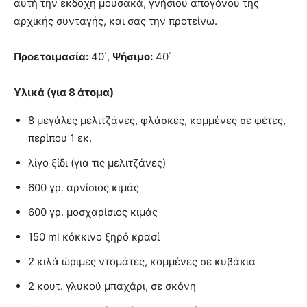
αυτή την εκδοχή μουσακά, γνήσιου απογόνου της
αρχικής συνταγής, και σας την προτείνω.
Προετοιμασία:
40΄,
Ψήσιμο:
40΄
Υλικά (για 8 άτομα)
8 μεγάλες μελιτζάνες, φλάσκες, κομμένες σε φέτες,
περίπου 1 εκ.
λίγο ξίδι (για τις μελιτζάνες)
600 γρ. αρνίσιος κιμάς
600 γρ. μοσχαρίσιος κιμάς
150 ml κόκκινο ξηρό κρασί
2 κιλά ώριμες ντομάτες, κομμένες σε κυβάκια
2 κουτ. γλυκού μπαχάρι, σε σκόνη