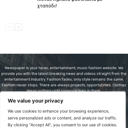
χταπόδι!
Newspaper is your news, entertainment, music fashion website. We
provide you with the latest breaking news and videos straight from the
entertainment industry. Fashion fades, only style remains the same.
Fashion never stops. There are always projects, opportunities. Clothes
mean nothing until someone lives in them.
We value your privacy
Contact us:
contact@yoursite.com
We use cookies to enhance your browsing experience,
serve personalized ads or content, and analyze our traffic.
By clicking "Accept All", you consent to our use of cookies.