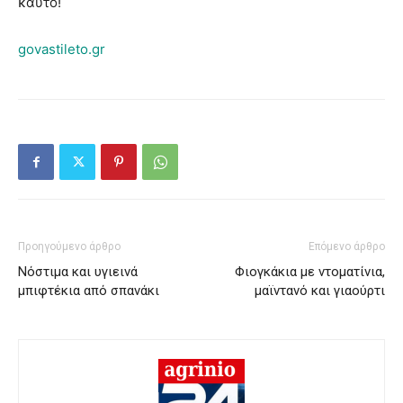
καυτό!
govastileto.gr
Προηγούμενο άρθρο
Επόμενο άρθρο
Νόστιμα και υγιεινά
Φιογκάκια με ντοματίνια,
μπιφτέκια από σπανάκι
μαϊντανό και γιαούρτι