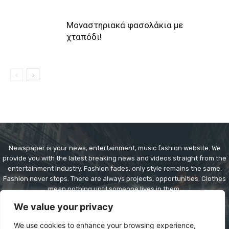
Μοναστηριακά φασολάκια με
χταπόδι!
Newspaper is your news, entertainment, music fashion website. We
provide you with the latest breaking news and videos straight from the
entertainment industry. Fashion fades, only style remains the same.
Fashion never stops. There are always projects, opportunities. Clothes
mean nothing until someone lives in them.
We value your privacy
Contact us:
contact@yoursite.com
We use cookies to enhance your browsing experience,