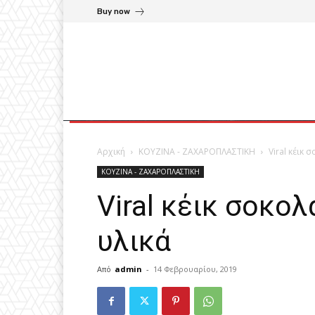
Buy now
Αρχική
ΚΟΥΖΙΝΑ - ΖΑΧΑΡΟΠΛΑΣΤΙΚΗ
Viral κέικ 
ΚΟΥΖΙΝΑ - ΖΑΧΑΡΟΠΛΑΣΤΙΚΗ
Viral κέικ σοκολ
υλικά
Από
admin
-
14 Φεβρουαρίου, 2019