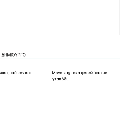
Ν ΔΗΜΙΟΥΡΓΟ
ύκα, μπέικον και
Μοναστηριακά φασολάκια με
χταπόδι!