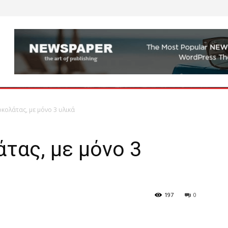
σοκολάτας, με μόνο 3 υλικά
άτας, με μόνο 3
197
0