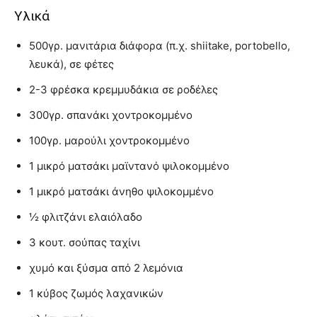
Υλικά
500γρ. μανιτάρια διάφορα (π.χ. shiitake, portobello,
λευκά), σε φέτες
2-3 φρέσκα κρεμμυδάκια σε ροδέλες
300γρ. σπανάκι χοντροκομμένο
100γρ. μαρούλι χοντροκομμένο
1 μικρό ματσάκι μαϊντανό ψιλοκομμένο
1 μικρό ματσάκι άνηθο ψιλοκομμένο
½ φλιτζάνι ελαιόλαδο
3 κουτ. σούπας ταχίνι
χυμό και ξύσμα από 2 λεμόνια
1 κύβος ζωμός λαχανικών