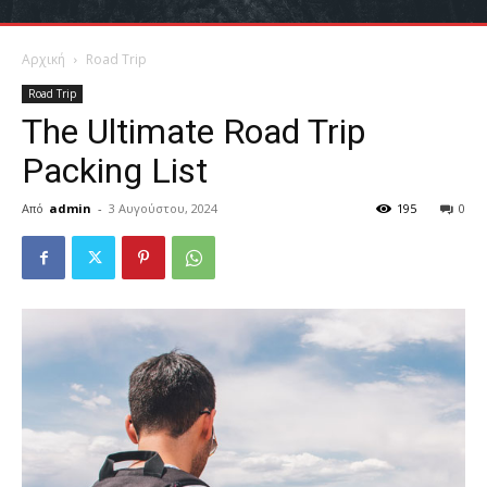
Αρχική
Road Trip
Road Trip
The Ultimate Road Trip
Packing List
Από
admin
-
3 Αυγούστου, 2024
195
0