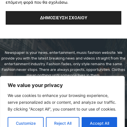
επόμενη φορά που θα σχολιάσω.
Newspaper is your news, entertainment, music fashion website. We
provide you with the latest breaking news and videos straight from the
entertainment industry. Fashion fades, only style remains the same.
Fashion never stops. There are always projects, opportunities. Clothes
mean nothing until someone lives in them.
We value your privacy
Contact us:
contact@yoursite.com
We use cookies to enhance your browsing experience,
serve personalized ads or content, and analyze our traffic.
By clicking "Accept All", you consent to our use of cookies.
Customize
Reject All
Accept All
© Copyright - Newspaper WordPress Theme by TagDiv