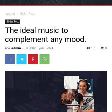
Αρχική
Slider Post
Slider Post
The ideal music to
complement any mood.
Από
admin
-
30 Σεπτεμβρίου, 2024
181
0