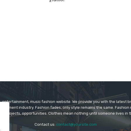
 entertainment, music fashion website. We provide you with the latest 
rtainment industry. Fashion fades, only style remains the same. Fashion
ys projects, opportunities. Clothes mean nothing until someone lives in 
Contact us:
contact@yoursite.com
.