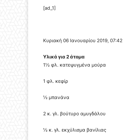
[ad_1]
Κυριακή 06 Ιανουαρίου 2019, 07:42
Υλικά για 2 άτομα
1½ φλ. κατεψυγμένα μούρα
1 φλ. κεφίρ
½ μπανάνα
2 κ. γλ. βούτυρο αμυγδάλου
½ κ. γλ. εκχύλισμα βανίλιας