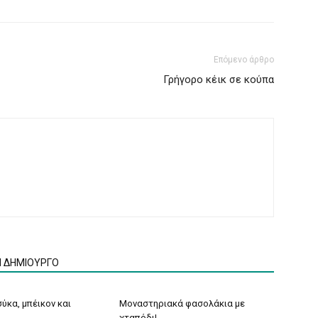
Επόμενο άρθρο
Γρήγορο κέικ σε κούπα
Ν ΔΗΜΙΟΥΡΓΟ
ύκα, μπέικον και
Μοναστηριακά φασολάκια με
χταπόδι!