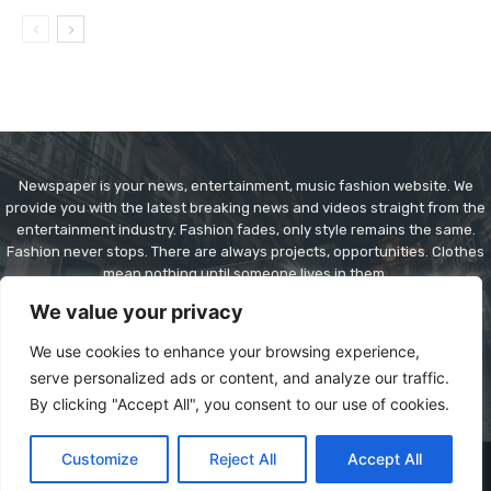
Newspaper is your news, entertainment, music fashion website. We
provide you with the latest breaking news and videos straight from the
entertainment industry. Fashion fades, only style remains the same.
Fashion never stops. There are always projects, opportunities. Clothes
mean nothing until someone lives in them.
We value your privacy
Contact us:
contact@yoursite.com
We use cookies to enhance your browsing experience,
serve personalized ads or content, and analyze our traffic.
By clicking "Accept All", you consent to our use of cookies.
Customize
Reject All
Accept All
© Copyright - Newspaper WordPress Theme by TagDiv
Home
Browse
Radio
More
Contact Us