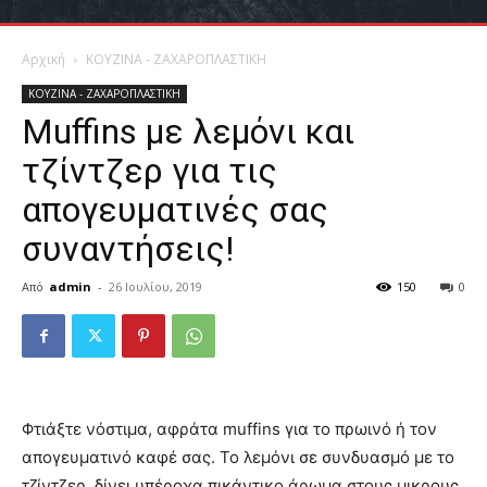
Αρχική
ΚΟΥΖΙΝΑ - ΖΑΧΑΡΟΠΛΑΣΤΙΚΗ
ΚΟΥΖΙΝΑ - ΖΑΧΑΡΟΠΛΑΣΤΙΚΗ
Muffins με λεμόνι και
τζίντζερ για τις
απογευματινές σας
συναντήσεις!
Από
admin
-
26 Ιουλίου, 2019
150
0
Φτιάξτε νόστιμα, αφράτα muffins για το πρωινό ή τον
απογευματινό καφέ σας. Το λεμόνι σε συνδυασμό με το
τζίντζερ, δίνει υπέροχα πικάντικο άρωμα στους μικρους