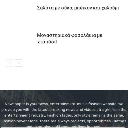
Σαλάτα με σύκα, μπέικον και χαλούμι
Μοναστηριακά φασολάκια με
χταπόδι!
Newspaper is your news, entertainment, music fashion website. We
provide you with the latest breaking news and videos straight from the
entertainment industry. Fashion fades, only style remains the same.
Fashion never stops. There are always projects, opportunities. Clothes
mean nothing until someone lives in them.