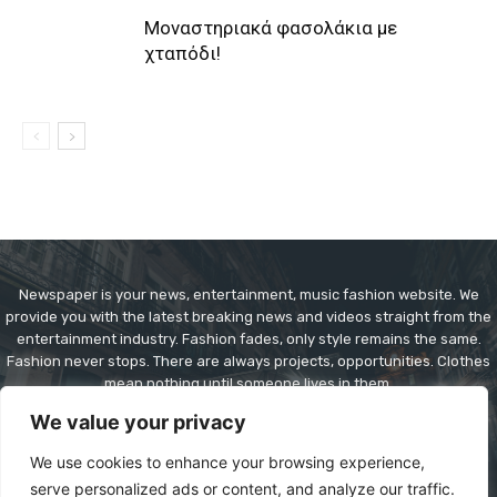
Μοναστηριακά φασολάκια με
χταπόδι!
Newspaper is your news, entertainment, music fashion website. We
provide you with the latest breaking news and videos straight from the
entertainment industry. Fashion fades, only style remains the same.
Fashion never stops. There are always projects, opportunities. Clothes
mean nothing until someone lives in them.
We value your privacy
Contact us:
contact@yoursite.com
We use cookies to enhance your browsing experience,
serve personalized ads or content, and analyze our traffic.