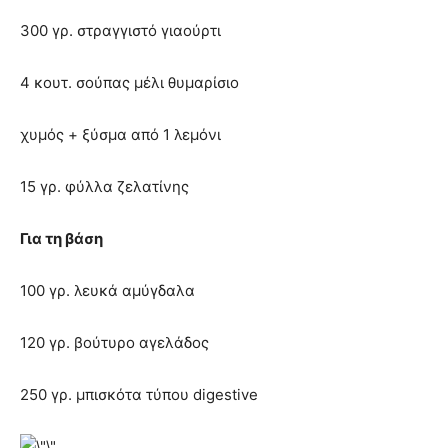
300 γρ. στραγγιστό γιαούρτι
4 κουτ. σούπας μέλι θυμαρίσιο
χυμός + ξύσμα από 1 λεμόνι
15 γρ. φύλλα ζελατίνης
Για τη βάση
100 γρ. λευκά αμύγδαλα
120 γρ. βούτυρο αγελάδος
250 γρ. μπισκότα τύπου digestive