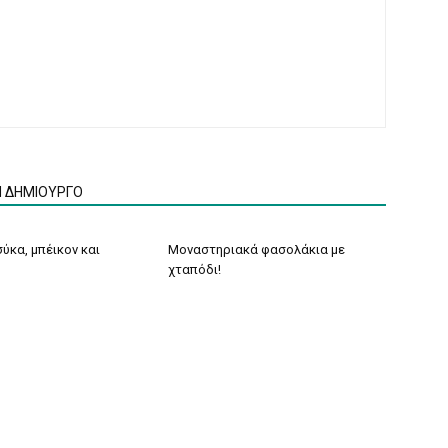
Ν ΔΗΜΙΟΥΡΓΟ
ύκα, μπέικον και
Μοναστηριακά φασολάκια με
χταπόδι!