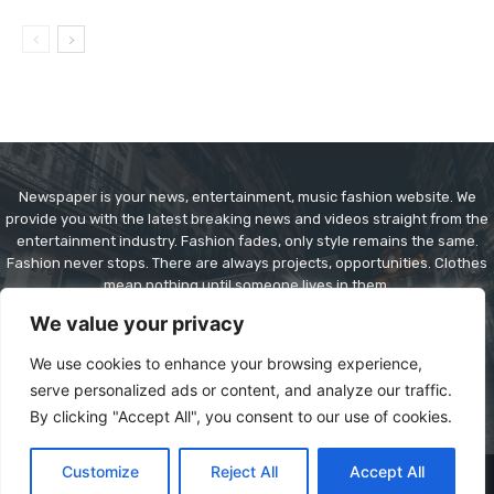
Newspaper is your news, entertainment, music fashion website. We
provide you with the latest breaking news and videos straight from the
entertainment industry. Fashion fades, only style remains the same.
Fashion never stops. There are always projects, opportunities. Clothes
mean nothing until someone lives in them.
We value your privacy
Contact us:
contact@yoursite.com
We use cookies to enhance your browsing experience,
serve personalized ads or content, and analyze our traffic.
By clicking "Accept All", you consent to our use of cookies.
Customize
Reject All
Accept All
© Copyright - Newspaper WordPress Theme by TagDiv