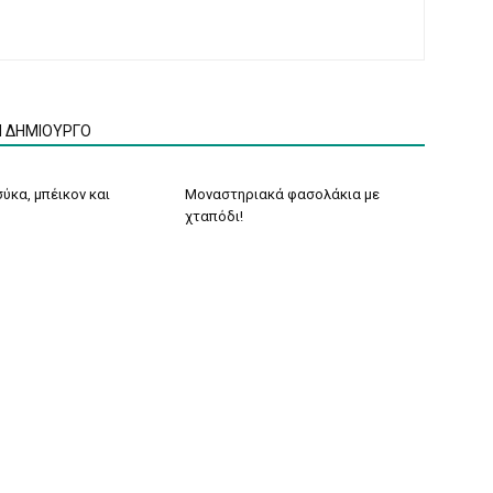
Ν ΔΗΜΙΟΥΡΓΟ
ύκα, μπέικον και
Μοναστηριακά φασολάκια με
χταπόδι!