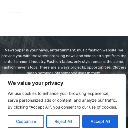
Newspaper is your news, entertainment, music fashion website. We
provide you with the latest breaking news and videos straight from the
entertainment industry. Fashion fades, only style remains the same.
Fashion never stops. There are always projects, opportunities. Clothes
mean nothing until someone lives in them.
We value your privacy
Contact us:
contact@yoursite.com
We use cookies to enhance your browsing experience,
serve personalized ads or content, and analyze our traffic.
By clicking "Accept All", you consent to our use of cookies.
Customize
Reject All
Accept All
© Copyright - Newspaper WordPress Theme by TagDiv