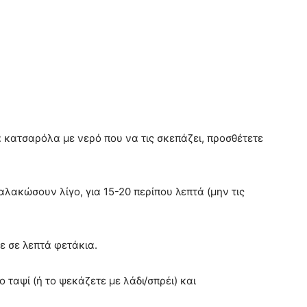
ια κατσαρόλα µε νερό που να τις σκεπάζει, προσθέτετε
αλακώσουν λίγο, για 15-20 περίπου λεπτά (µην τις
τε σε λεπτά φετάκια.
ταψί (ή το ψεκάζετε µε λάδι/σπρέι) και