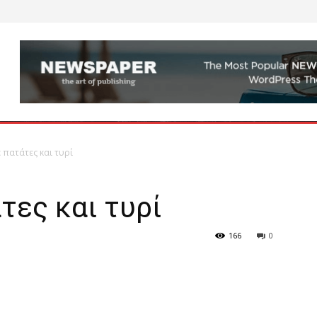
 πατάτες και τυρί
τες και τυρί
166
0