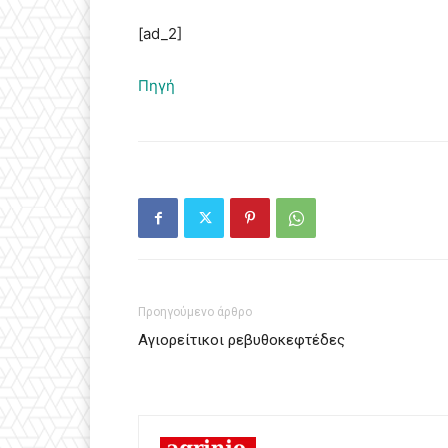
[ad_2]
Πηγή
Προηγούμενο άρθρο
Αγιορείτικοι ρεβυθοκεφτέδες