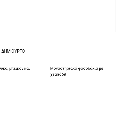
Ν ΔΗΜΙΟΥΡΓΟ
ύκα, μπέικον και
Μοναστηριακά φασολάκια με
χταπόδι!