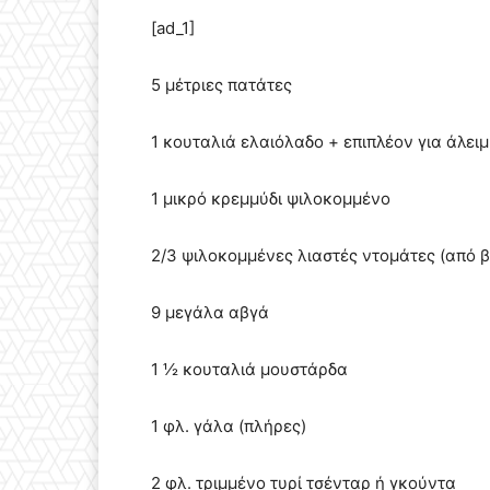
[ad_1]
5 µέτριες πατάτες
1 κουταλιά ελαιόλαδο + επιπλέον για άλει
1 µικρό κρεµµύδι ψιλοκοµµένο
2/3 ψιλοκοµµένες λιαστές ντοµάτες (από β
9 µεγάλα αβγά
1 ½ κουταλιά µουστάρδα
1 φλ. γάλα (πλήρες)
2 φλ. τριµµένο τυρί τσένταρ ή γκούντα