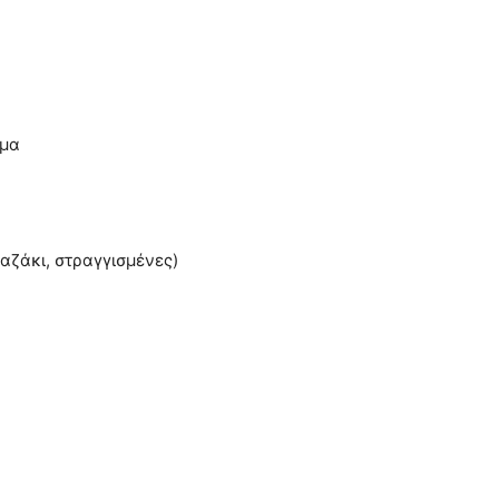
µµα
αζάκι, στραγγισµένες)