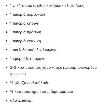
1 φιλέτο από στήθος κοτόπουλο Νιτσιάκος
1 πιπεριά πορτοκαλί
1 πιπεριά κίτρινη
1 πιπεριά πράσινη
1 πιπεριά κόκκινη
1 σκελίδα σκόρδο, λιωμένο
1 κρεμμύδι τριμμένο
2-3 κουτ. σούπας χυμό ντομάτας συμπυκνωμένο
(passata)
½ φλιτζάνι ελαιόλαδο
½ κρασοπότηρο κρασί (προαιρετικά)
αλάτι, πιπέρι