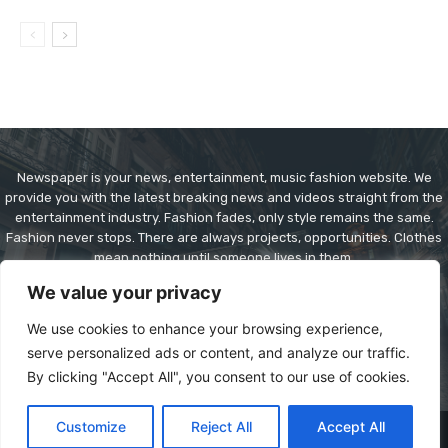
Newspaper is your news, entertainment, music fashion website. We
provide you with the latest breaking news and videos straight from the
entertainment industry. Fashion fades, only style remains the same.
Fashion never stops. There are always projects, opportunities. Clothes
mean nothing until someone lives in them.
We value your privacy
Contact us:
contact@yoursite.com
We use cookies to enhance your browsing experience,
serve personalized ads or content, and analyze our traffic.
By clicking "Accept All", you consent to our use of cookies.
Customize
Reject All
Accept All
© Copyright - Newspaper WordPress Theme by TagDiv