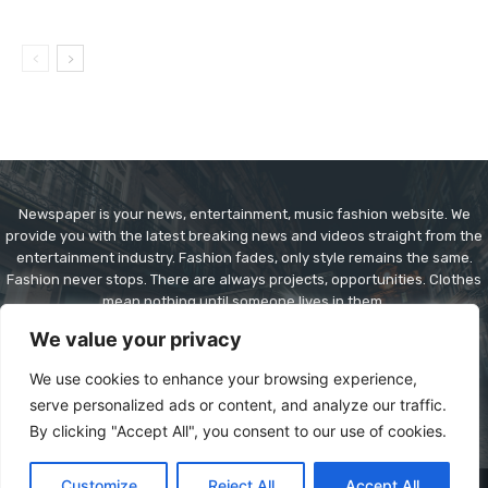
Newspaper is your news, entertainment, music fashion website. We
provide you with the latest breaking news and videos straight from the
entertainment industry. Fashion fades, only style remains the same.
Fashion never stops. There are always projects, opportunities. Clothes
mean nothing until someone lives in them.
We value your privacy
Contact us:
contact@yoursite.com
We use cookies to enhance your browsing experience,
serve personalized ads or content, and analyze our traffic.
By clicking "Accept All", you consent to our use of cookies.
Customize
Reject All
Accept All
© Copyright - Newspaper WordPress Theme by TagDiv