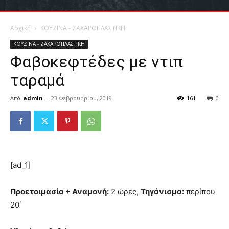
Αρχική
ΚΟΥΖΙΝΑ - ΖΑΧΑΡΟΠΛΑΣΤΙΚΗ
ΚΟΥΖΙΝΑ - ΖΑΧΑΡΟΠΛΑΣΤΙΚΗ
Φαβοκεφτέδες με ντιπ
ταραμά
Από
admin
-
23 Φεβρουαρίου, 2019
161
0
[ad_1]
Προετοιμασία + Αναμονή:
2 ώρες,
Τηγάνισμα:
περίπου
20΄