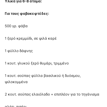
Υλικά για 6-8 άτομα:
Για τους φαβοκεφτέδες:
500 γρ. φάβα
1 ξερό κρεμμύδι, σε ψιλά καρέ
1 φύλλο δάφνης
1 κουτ. γλυκού ξερό θυμάρι, τριμμένο
1 κουτ. σούπας φύλλα βασιλικού ή δυόσμου,
ψιλοκομμένα
2 κουτ. σούπας ελαιόλαδο + επιπλέον για το τηγάνισμα
αλάτι, πιπέρι