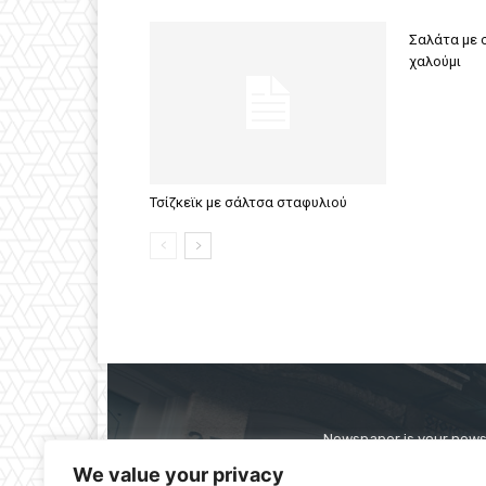
Σαλάτα με σ
χαλούμι
Τσίζκεϊκ με σάλτσα σταφυλιού
Newspaper is your news,
straight from the ente
We value your privacy
alwa