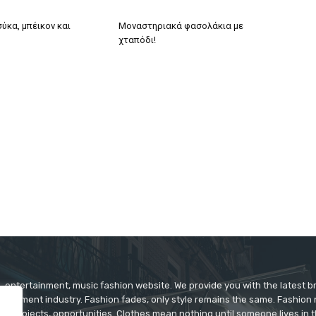
ύκα, μπέικον και
Μοναστηριακά φασολάκια με
χταπόδι!
 entertainment, music fashion website. We provide you with the latest 
rtainment industry. Fashion fades, only style remains the same. Fashion
ys projects, opportunities. Clothes mean nothing until someone lives in 