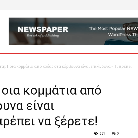
τη: Ποια κομμάτια από κρέας στα κάρβουνα είναι επικίνδυνα – Τι πρέπει...
οια κομμάτια από
υνα είναι
πρέπει να ξέρετε!
651
0