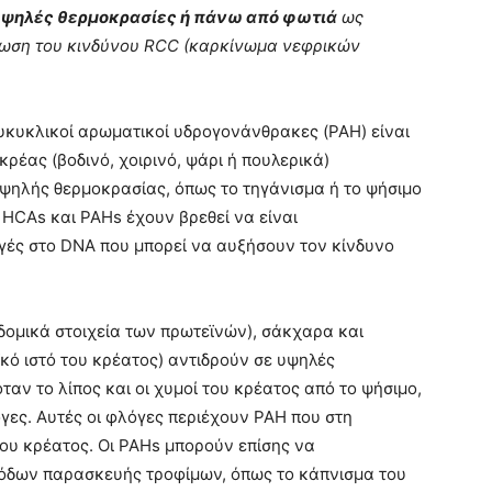
ε υψηλές θερμοκρασίες ή πάνω από φωτιά
ως
μείωση του κινδύνου RCC (καρκίνωμα νεφρικών
λυκυκλικοί αρωματικοί υδρογονάνθρακες (PAH) είναι
κρέας (βοδινό, χοιρινό, ψάρι ή πουλερικά)
ψηλής θερμοκρασίας, όπως το τηγάνισμα ή το ψήσιμο
 HCAs και PAHs έχουν βρεθεί να είναι
ές στο DNA που μπορεί να αυξήσουν τον κίνδυνο
δομικά στοιχεία των πρωτεϊνών), σάκχαρα και
ϊκό ιστό του κρέατος) αντιδρούν σε υψηλές
ταν το λίπος και οι χυμοί του κρέατος από το ψήσιμο,
ες. Αυτές οι φλόγες περιέχουν PAH που στη
ου κρέατος. Οι PAHs μπορούν επίσης να
θόδων παρασκευής τροφίμων, όπως το κάπνισμα του