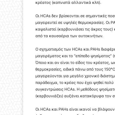
κρέατος (καπνιστά αλλαντικά κλπ).
Οι HCAs δεν βρίσκονται σε σημαντικές ποσ
μαγειρευτεί σε υψηλές θερμοκρασίες. Οι 
καψαλιστεί (καρβουνιάσει τις άκρες τους)
από τα καυσαέρια των αυτοκινήτων.
Ο σχηματισμός των HCAs και PAHs διαφέρει
μαγειρέματος και το “επίπεδο ψησίματος” 
Όποιο και αν είναι το είδος του κρέατος, 
θερμοκρασίες, ειδικά πάνω από τους 150°C
μαγειρεύονται για μεγάλο χρονικό διάστημ
παράδειγμα, το κρέας που έχει ψηθεί πολ
συγκεντρώσεις HCAs. Η μεθόδους ψησίματ
(καρβουνιάζει) αυξάνει κατακόρυφα τον 
Οι HCAs και PAHs είναι ικανοί να βλάψου