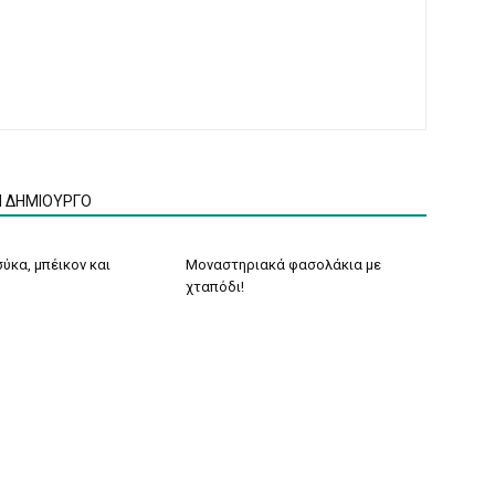
Ν ΔΗΜΙΟΥΡΓΟ
ύκα, μπέικον και
Μοναστηριακά φασολάκια με
χταπόδι!