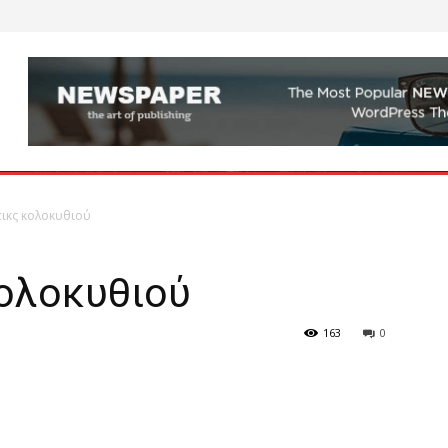
ικς κολοκυθιού
κολοκυθιού
163
0