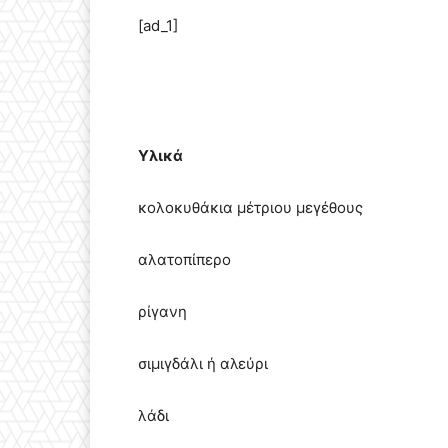
[ad_1]
Υλικά
κολοκυθάκια μέτριου μεγέθους
αλατοπίπερο
ρίγανη
σιμιγδάλι ή αλεύρι
λάδι