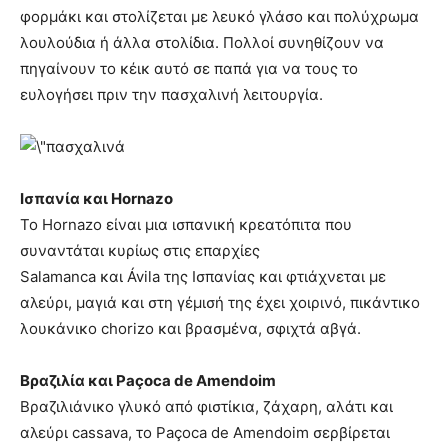
φορμάκι και στολίζεται με λευκό γλάσο και πολύχρωμα
λουλούδια ή άλλα στολίδια. Πολλοί συνηθίζουν να
πηγαίνουν το κέικ αυτό σε παπά για να τους το
ευλογήσει πριν την πασχαλινή λειτουργία.
Ισπανία και Hornazο
Το Hornazo είναι μια ισπανική κρεατόπιτα που
συναντάται κυρίως στις επαρχίες
Salamanca και Ávila της Ισπανίας και φτιάχνεται με
αλεύρι, μαγιά και στη γέμισή της έχει χοιρινό, πικάντικο
λουκάνικο chorizo και βρασμένα, σφιχτά αβγά.
Βραζιλία και Paçoca de Amendoim
Βραζιλιάνικο γλυκό από φιστίκια, ζάχαρη, αλάτι και
αλεύρι cassava, το Paçoca de Amendoim σερβίρεται