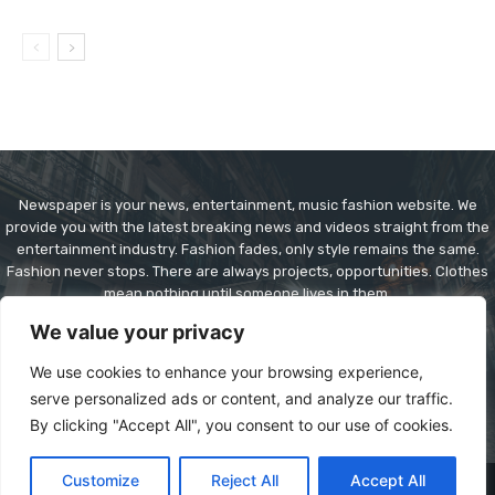
Newspaper is your news, entertainment, music fashion website. We
provide you with the latest breaking news and videos straight from the
entertainment industry. Fashion fades, only style remains the same.
Fashion never stops. There are always projects, opportunities. Clothes
mean nothing until someone lives in them.
We value your privacy
Contact us:
contact@yoursite.com
We use cookies to enhance your browsing experience,
serve personalized ads or content, and analyze our traffic.
By clicking "Accept All", you consent to our use of cookies.
Customize
Reject All
Accept All
© Copyright - Newspaper WordPress Theme by TagDiv