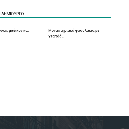
Ν ΔΗΜΙΟΥΡΓΟ
ύκα, μπέικον και
Μοναστηριακά φασολάκια με
χταπόδι!