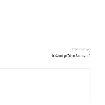
Επόμενο άρθρο
Ιταλικό ριζότο λεμονιού