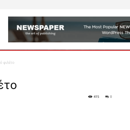
ό φιλέτο
έτο
415
0