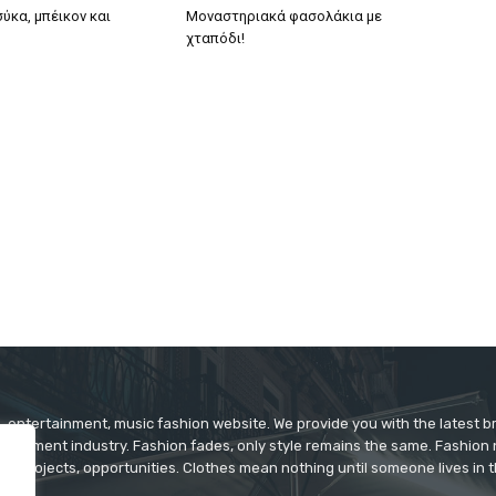
ύκα, μπέικον και
Μοναστηριακά φασολάκια με
χταπόδι!
 entertainment, music fashion website. We provide you with the latest 
rtainment industry. Fashion fades, only style remains the same. Fashion
ys projects, opportunities. Clothes mean nothing until someone lives in 