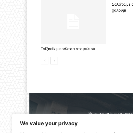
Σαλάτα με σ
χαλούμι
Τσίζκεϊκ με σάλτσα σταφυλιού
Newspaper is your news,
straight from the ente
We value your privacy
alwa