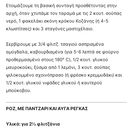
Ετοιμάζουμε τη βασική συνταγή προσθέτοντας στην
αρχή, όταν χτυπάμε τον ταραμά με τις 2 κουτ. σούπας
νερό, 1 φακελάκι σκόνη κρόκου Κοζάνης (ή 4-5
κλωστίτσες) και 3 σταγόνες μαστιχέλαιο.
Σερβίρουμε με 3/4 φλιτζ. τσαγιού ασπρισμένα
αμύγδαλα, καβουρδισμένα (για 5-6 λεπτά σε φούρνο
προθερμασμένο στους 180° C), 1/2 κουτ. γλυκού
μαυροκούκι, ξύσμα από 1 λεμόνι, 3 κουτ. σούπας
ψιλοκομμένο σχοινόπρασο (ή φρέσκο κρεμμυδάκι) και
1/2 κουτ. γλυκού νιφάδες γλυκού ή καυτερού
μπούκοβου.
ΡΟΖ, ΜΕ ΠΑΝΤΖΑΡΙ ΚΑΙ ΑΥΓΑ ΡΕΓΚΑΣ
Υλικά: για 2½ φλιτζάνια