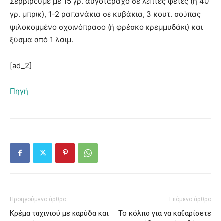
Σερβίρουμε με 15 γρ. αυγοτάραχο σε λεπτές φέτες (ή 40
γρ. μπρικ), 1-2 ραπανάκια σε κυβάκια, 3 κουτ. σούπας
ψιλοκομμένο σχοινόπρασο (ή φρέσκο κρεμμυδάκι) και
ξύσμα από 1 λάιμ.
[ad_2]
Πηγή
Προηγούμενο άρθρο
Επόμενο άρθρο
Κρέμα ταχινιού με καρύδα και
Το κόλπο για να καθαρίσετε